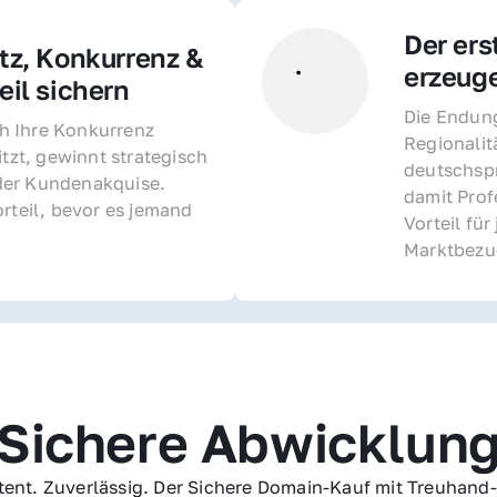
Der ers
z, Konkurrenz & 
erzeug
il sichern 
Die Endung 
 Ihre Konkurrenz 
Regionalit
itzt, gewinnt strategisch 
deutschspr
er Kundenakquise. 
damit Profe
rteil, bevor es jemand 
Vorteil fü
Marktbezu
Sichere Abwicklun
ent. Zuverlässig. Der Sichere Domain-Kauf mit Treuhand-