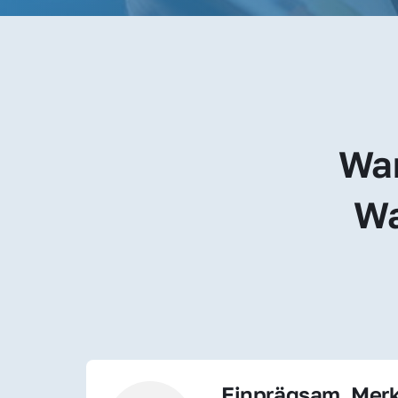
War
Wa
Einprägsam, Merk