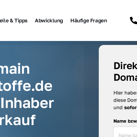
eile & Tipps
Abwicklung
Häufige Fragen
main 
Direk
Doma
offe.de 
Hier haben
Inhaber 
diese Dom
und 
sofor
rkauf
Name bzw. F
Name bzw