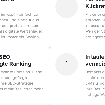
r
Klickra
 im Kopf – einfach zu 
Mit einer 
hen und eindeutig in 
erhöhen Si
den professionellen 
insbesonde
als digitale Wertanlage: 
Weniger St
ist immer ein Gewinn.
geringere
EO, 
Irrläufe
gle Ranking
vermei
evante Domains. Diese 
Domains oh
rk nachgefragten 
minimieren
Ihre SEO-Strategie. 
E-Mails o
et mehr Besucher, mehr 
Ihre Besuc
richtige W