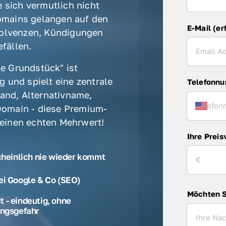
 sich vermutlich nicht 
mains gelangen auf den 
E-Mail (er
olvenzen, Kündigungen 
fällen. 
e Grundstück" ist 
 und spielt eine zentrale 
Telefonn
rand, Alternativname, 
omain - diese Premium-
 einen echten Mehrwert! 
Ihre Preis
cheinlich nie wieder kommt
ei Google & Co (SEO)
Möchten S
 - eindeutig, ohne
ngsgefahr