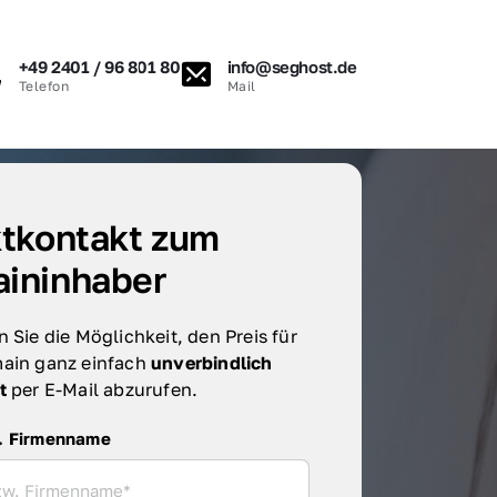
+49 2401 / 96 801 80
info@seghost.de
Telefon
Mail
tkontakt zum 
ininhaber
 Sie die Möglichkeit, den Preis für 
ain ganz einfach 
unverbindlich 
t 
per E-Mail abzurufen.
irmenname
. Firmenname