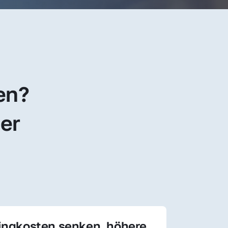
en? 
er 
ingkosten senken, höhere 